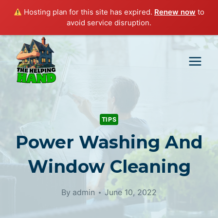
Hosting plan for this site has expired.
Renew now
to
avoid service disruption.
Skip
to
content
TIPS
Power Washing And
Window Cleaning
By
admin
June 10, 2022