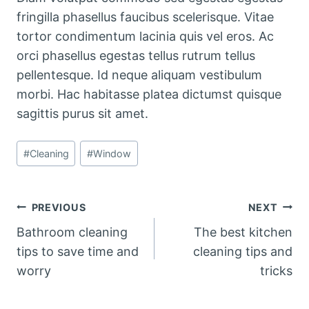
fringilla phasellus faucibus scelerisque. Vitae
tortor condimentum lacinia quis vel eros. Ac
orci phasellus egestas tellus rutrum tellus
pellentesque. Id neque aliquam vestibulum
morbi. Hac habitasse platea dictumst quisque
sagittis purus sit amet.
Post
#
Cleaning
#
Window
Tags:
Post
PREVIOUS
NEXT
Bathroom cleaning
The best kitchen
navigation
tips to save time and
cleaning tips and
worry
tricks