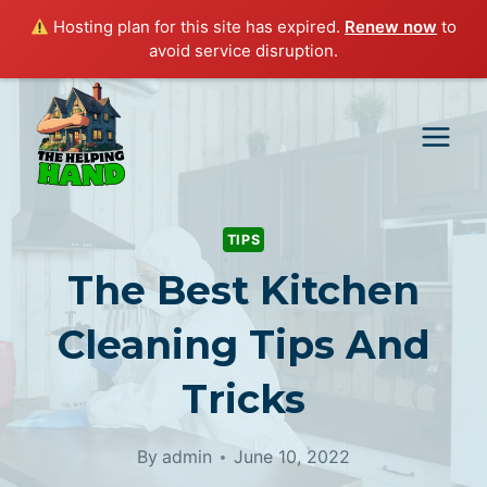
Hosting plan for this site has expired.
Renew now
to
avoid service disruption.
Skip
to
content
TIPS
The Best Kitchen
Cleaning Tips And
Tricks
By
admin
June 10, 2022