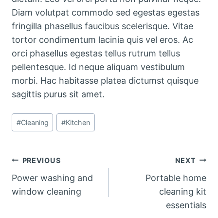
Diam volutpat commodo sed egestas egestas
fringilla phasellus faucibus scelerisque. Vitae
tortor condimentum lacinia quis vel eros. Ac
orci phasellus egestas tellus rutrum tellus
pellentesque. Id neque aliquam vestibulum
morbi. Hac habitasse platea dictumst quisque
sagittis purus sit amet.
Post
#
Cleaning
#
Kitchen
Tags:
Post
PREVIOUS
NEXT
Power washing and
Portable home
navigation
window cleaning
cleaning kit
essentials